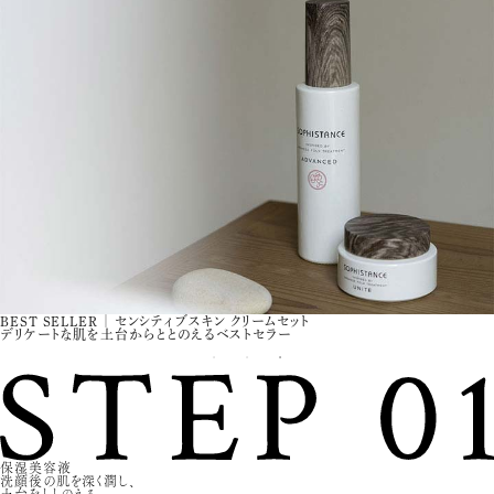
NEW ｜ 8/4(火)～8/31(月)先行予約
PICK UP ｜ ボディクチュール トップトゥトウ リリース
BEST SELLER ｜ センシティブスキン クリームセット
発酵成分
発酵と植物の力で、カラダの声に向き合うボディセラム
デリケートな肌を土台からととのえるベストセラー
*1
で洗い上げるシャンプー&コンディショナーセット
保湿美容液
洗顔後の肌を深く潤し、