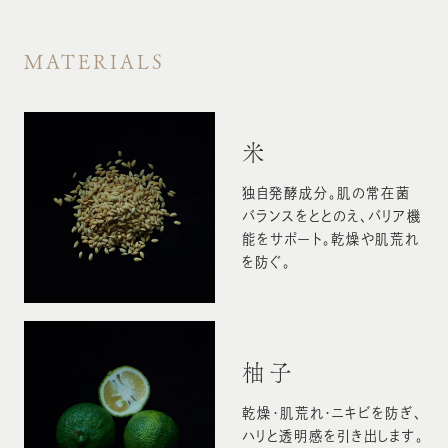
MATERIALS
米
独自発酵成分。肌の常在菌
バランスをととのえ、バリア機
能をサポート。乾燥や肌荒れ
を防ぐ。
柚子
乾燥・肌荒れ・ニキビを防ぎ、
ハリと透明感を引き出します。