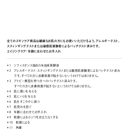
全てのスキンケア商品は繊細なお肌の方にもお使いいただけるよう、アレルギーテスト、
スティンギングテストまたは敏感肌被験者によるパッチテスト済みです。
エイジングケア：年齢に合わせたお手入れ
＊1
ソフィスタンス独自の米由来発酵液
＊2
アレルギーテスト・スティンギングテストまたは敏感肌被験者によるパッチテスト済み
です。すべての方に皮膚刺激が起きないというわけではありません。
＊3
アトピー素因を持つ方へのパッチテスト済みです。
すべての方に皮膚刺激が起きないというわけではありません。
＊4
肌に潤いを与える
＊5
肌にハリを与える
＊6
肌をすこやかに保つ
＊7
肌荒れを防ぐ
＊8
年齢に合わせたお手入れ
＊9
乾燥による小ジワを目立たなくする
＊10
乾燥による
＊11
角層