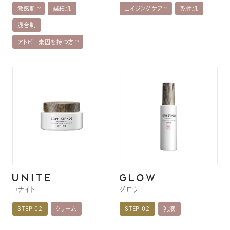
敏感肌
繊細肌
エイジングケア
乾性肌
混合肌
アトピー素因を持つ方
ユナイト
グロウ
STEP 02
クリーム
STEP 02
乳液